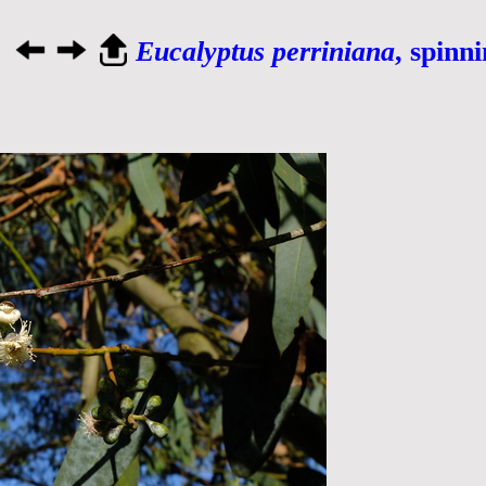
Eucalyptus perriniana
, spinn